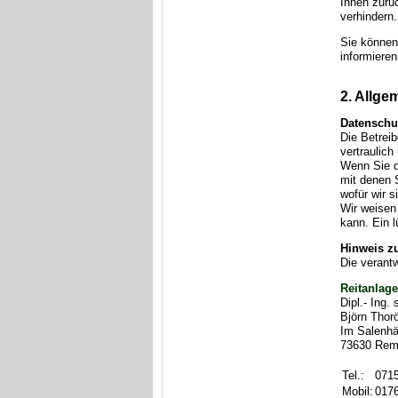
Ihnen zurü
verhindern.
Sie können
informieren
2. Allge
Datenschu
Die Betrei
vertraulic
Wenn Sie d
mit denen S
wofür wir 
Wir weisen
kann. Ein l
Hinweis zu
Die verantw
Reitanlag
Dipl.- Ing. 
Björn Thor
Im Salenhä
73630 Rem
Tel.:
071
Mobil:
017