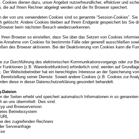
. Cookies dienen dazu, unser Angebot nutzerfreundlicher, effektiver und sich
, die auf Ihrem Rechner abgelegt werden und die Ihr Browser speichert.
n der von uns verwendeten Cookies sind so genannte “Session-Cookies”. Si
h gelöscht. Andere Cookies bleiben auf Ihrem Endgerät gespeichert bis Sie d
 Browser beim nächsten Besuch wiederzuerkennen.
 Ihren Browser so einstellen, dass Sie über das Setzen von Cookies informier
die Annahme von Cookies für bestimmte Fälle oder generell ausschließen so
eßen des Browser aktivieren. Bei der Deaktivierung von Cookies kann die Funk
ie zur Durchführung des elektronischen Kommunikationsvorgangs oder zur Ber
 Funktionen (z.B. Warenkorbfunktion) erforderlich sind, werden auf Grundlage
. Der Websitebetreiber hat ein berechtigtes Interesse an der Speicherung von
 Bereitstellung seiner Dienste. Soweit andere Cookies (z.B. Cookies zur Anal
rden diese in dieser Datenschutzerklärung gesondert behandelt.
g-Dateien
er der Seiten erhebt und speichert automatisch Informationen in so genannten
 an uns übermittelt. Dies sind:
yp und Browserversion
etes Betriebssystem
 URL
e des zugreifenden Rechners
der Serveranfrage
sse