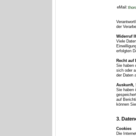
eMail:
thor
Verantwortl
der Verarb
Widerruf I
Viele Daten
Einwilligun
erfolgten D
Recht auf 
Sie haben d
sich oder 
der Daten a
Auskunft,
Sie haben 
gespeicher
auf Berich
können Sie
3. Daten
Cookies
Die Intern