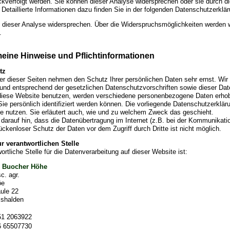
ckverfolgt werden. Sie können dieser Analyse widersprechen oder sie durch d
 Detaillierte Informationen dazu finden Sie in der folgenden Datenschutzerklär
 dieser Analyse widersprechen. Über die Widerspruchsmöglichkeiten werden w
.
meine Hinweise und Pflichtinformationen
tz
ber dieser Seiten nehmen den Schutz Ihrer persönlichen Daten sehr ernst. W
h und entsprechend der gesetzlichen Datenschutzvorschriften sowie dieser Da
iese Website benutzen, werden verschiedene personenbezogene Daten erho
ie persönlich identifiziert werden können. Die vorliegende Datenschutzerklär
sie nutzen. Sie erläutert auch, wie und zu welchem Zweck das geschieht.
 darauf hin, dass die Datenübertragung im Internet (z.B. bei der Kommunikati
ückenloser Schutz der Daten vor dem Zugriff durch Dritte ist nicht möglich.
r verantwortlichen Stelle
ortliche Stelle für die Datenverarbeitung auf dieser Website ist:
e Buocher Höhe
sc. agr.
öe
ule 22
shalden
51 2063922
6 65507730