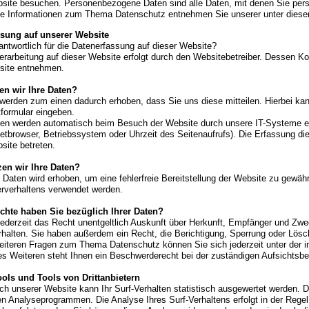
site besuchen. Personenbezogene Daten sind alle Daten, mit denen Sie persön
he Informationen zum Thema Datenschutz entnehmen Sie unserer unter diese
ssung auf unserer Website
antwortlich für die Datenerfassung auf dieser Website?
erarbeitung auf dieser Website erfolgt durch den Websitebetreiber. Dessen
site entnehmen.
en wir Ihre Daten?
 werden zum einen dadurch erhoben, dass Sie uns diese mitteilen. Hierbei kan
tformular eingeben.
en werden automatisch beim Besuch der Website durch unsere IT-Systeme er
netbrowser, Betriebssystem oder Uhrzeit des Seitenaufrufs). Die Erfassung di
site betreten.
en wir Ihre Daten?
r Daten wird erhoben, um eine fehlerfreie Bereitstellung der Website zu gewä
erverhaltens verwendet werden.
chte haben Sie bezüglich Ihrer Daten?
jederzeit das Recht unentgeltlich Auskunft über Herkunft, Empfänger und Zw
rhalten. Sie haben außerdem ein Recht, die Berichtigung, Sperrung oder Lösc
eiteren Fragen zum Thema Datenschutz können Sie sich jederzeit unter de
s Weiteren steht Ihnen ein Beschwerderecht bei der zuständigen Aufsichtsbe
ols und Tools von Drittanbietern
h unserer Website kann Ihr Surf-Verhalten statistisch ausgewertet werden. D
n Analyseprogrammen. Die Analyse Ihres Surf-Verhaltens erfolgt in der Regel