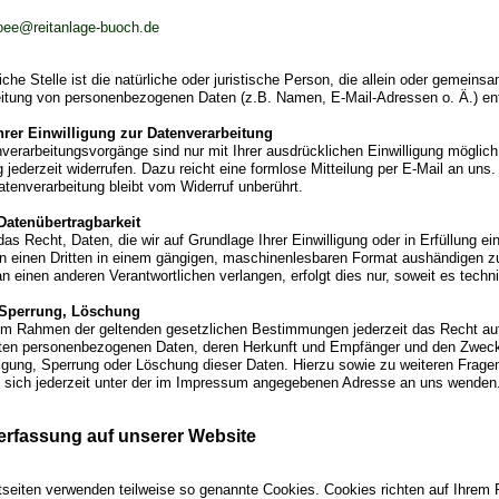
oee@reitanlage-buoch.de
iche Stelle ist die natürliche oder juristische Person, die allein oder gemein
eitung von personenbezogenen Daten (z.B. Namen, E-Mail-Adressen o. Ä.) en
hrer Einwilligung zur Datenverarbeitung
verarbeitungsvorgänge sind nur mit Ihrer ausdrücklichen Einwilligung möglich.
g jederzeit widerrufen. Dazu reicht eine formlose Mitteilung per E-Mail an un
atenverarbeitung bleibt vom Widerruf unberührt.
Datenübertragbarkeit
as Recht, Daten, die wir auf Grundlage Ihrer Einwilligung oder in Erfüllung ei
an einen Dritten in einem gängigen, maschinenlesbaren Format aushändigen zu
n einen anderen Verantwortlichen verlangen, erfolgt dies nur, soweit es techn
 Sperrung, Löschung
im Rahmen der geltenden gesetzlichen Bestimmungen jederzeit das Recht auf 
ten personenbezogenen Daten, deren Herkunft und Empfänger und den Zweck 
tigung, Sperrung oder Löschung dieser Daten. Hierzu sowie zu weiteren Fr
 sich jederzeit unter der im Impressum angegebenen Adresse an uns wenden
erfassung auf unserer Website
etseiten verwenden teilweise so genannte Cookies. Cookies richten auf Ihrem