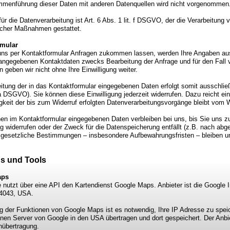
menführung dieser Daten mit anderen Datenquellen wird nicht vorgenommen
ür die Datenverarbeitung ist Art. 6 Abs. 1 lit. f DSGVO, der die Verarbeitung 
licher Maßnahmen gestattet.
rmular
ns per Kontaktformular Anfragen zukommen lassen, werden Ihre Angaben aus
 angegebenen Kontaktdaten zwecks Bearbeitung der Anfrage und für den Fall 
 geben wir nicht ohne Ihre Einwilligung weiter.
itung der in das Kontaktformular eingegebenen Daten erfolgt somit ausschließl
 a DSGVO). Sie können diese Einwilligung jederzeit widerrufen. Dazu reicht ei
keit der bis zum Widerruf erfolgten Datenverarbeitungsvorgänge bleibt vom W
en im Kontaktformular eingegebenen Daten verbleiben bei uns, bis Sie uns zur
 widerrufen oder der Zweck für die Datenspeicherung entfällt (z.B. nach abg
gesetzliche Bestimmungen – insbesondere Aufbewahrungsfristen – bleiben un
ns und Tools
aps
e nutzt über eine API den Kartendienst Google Maps. Anbieter ist die Google
4043, USA.
g der Funktionen von Google Maps ist es notwendig, Ihre IP Adresse zu speic
nen Server von Google in den USA übertragen und dort gespeichert. Der Anbie
nübertragung.