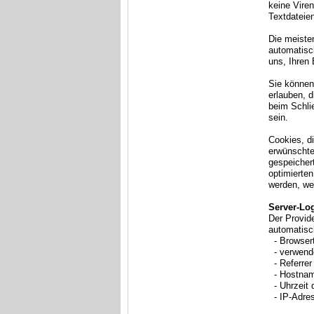
keine Viren
Textdateien
Die meiste
automatisc
uns, Ihren
Sie können
erlauben, 
beim Schli
sein.
Cookies, d
erwünschter
gespeichert
optimierten
werden, we
Server-Lo
Der Provid
automatisch
- Browsert
- verwend
- Referrer
- Hostnam
- Uhrzeit 
- IP-Adre