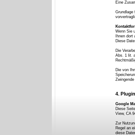
Eine Zusam
Grundlage f
vorvertrag
Kontaktfo
Wenn Sie u
Ihnen dort
Diese Daten
Die Verarbe
Abs. 1 lit.
Rechtmäßig
Die von Ihn
Speicherung
Zwingende 
4. Plugi
Google M
Diese Seit
View, CA 9
Zur Nutzun
Regel an ei
diese Date