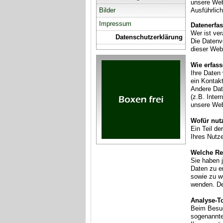
unsere Web
Bilder
Ausführlic
Impressum
Datenerfa
Wer ist ver
Datenschutzerklärung
Die Datenv
dieser Web
Wie erfass
Ihre Daten
ein Kontak
Andere Dat
(z.B. Inter
unsere Web
Wofür nutz
Ein Teil de
Ihres Nutz
Welche Re
Sie haben 
Daten zu e
sowie zu w
wenden. De
Analyse-To
Beim Besuc
sogenannte