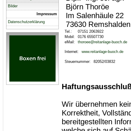
Björn Thoröe
Bilder
Im Salenhäule 22
Impressum
Datenschutzerklärung
73630 Remshalden
Tel.:
07151 2063922
Mobil:
0176 65507730
eMail:
thoroee@reitanlage-buoch.de
www.reitanlage-buoch.de
Internet:
Steuernummer:
82052/03832
Haftungsausschlu
Wir übernehmen keiner
Korrektheit, Vollstän
bereitgestellten Inf
welche sich auf Schäd